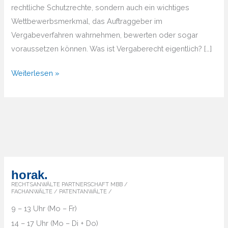
rechtliche Schutzrechte, sondern auch ein wichtiges
Wettbewerbsmerkmal, das Auftraggeber im
Vergabeverfahren wahrnehmen, bewerten oder sogar
voraussetzen können. Was ist Vergaberecht eigentlich? […]
Markenanmeldung
Weiterlesen »
und
Vergaberecht
2026
–
Warum
es
zusammengehört
horak.
RECHTSANWÄLTE PARTNERSCHAFT MBB /
FACHANWÄLTE / PATENTANWÄLTE /
9 – 13 Uhr (Mo – Fr)
14 – 17 Uhr (Mo – Di + Do)