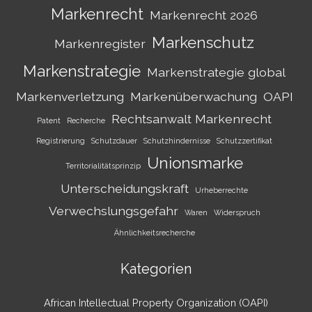
Markenrecht
Markenrecht 2026
Markenschutz
Markenregister
Markenstrategie
Markenstrategie global
Markenverletzung
Markenüberwachung
OAPI
Rechtsanwalt Markenrecht
Patent
Recherche
Registrierung
Schutzdauer
Schutzhindernisse
Schutzzertifikat
Unionsmarke
Territorialitätsprinzip
Unterscheidungskraft
Urheberrechte
Verwechslungsgefahr
Waren
Widerspruch
Ähnlichkeitsrecherche
Kategorien
African Intellectual Property Organization (OAPI)