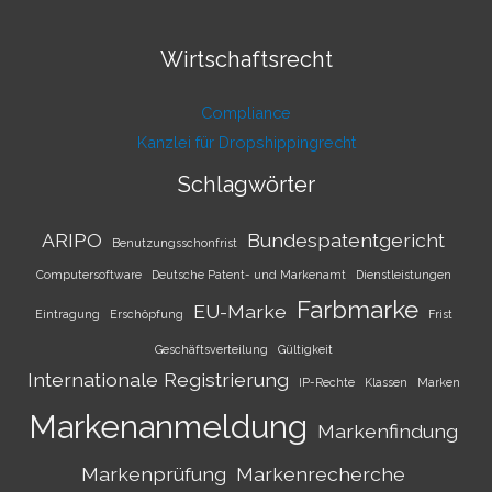
Wirtschaftsrecht
Compliance
Kanzlei für Dropshippingrecht
Schlagwörter
ARIPO
Bundespatentgericht
Benutzungsschonfrist
Computersoftware
Deutsche Patent- und Markenamt
Dienstleistungen
Farbmarke
EU-Marke
Eintragung
Erschöpfung
Frist
Geschäftsverteilung
Gültigkeit
Internationale Registrierung
IP-Rechte
Klassen
Marken
Markenanmeldung
Markenfindung
Markenprüfung
Markenrecherche