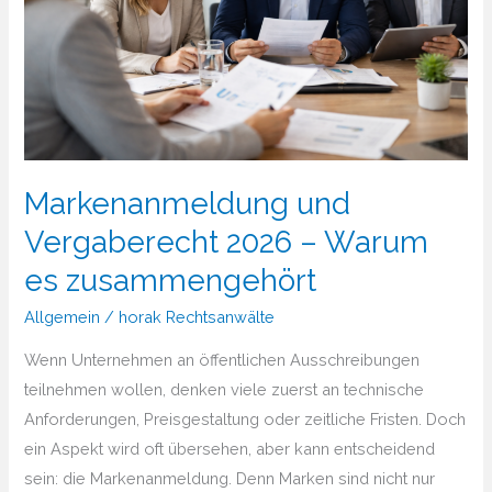
Markenanmeldung und
Vergaberecht 2026 – Warum
es zusammengehört
Allgemein
/
horak Rechtsanwälte
Wenn Unternehmen an öffentlichen Ausschreibungen
teilnehmen wollen, denken viele zuerst an technische
Anforderungen, Preisgestaltung oder zeitliche Fristen. Doch
ein Aspekt wird oft übersehen, aber kann entscheidend
sein: die Markenanmeldung. Denn Marken sind nicht nur