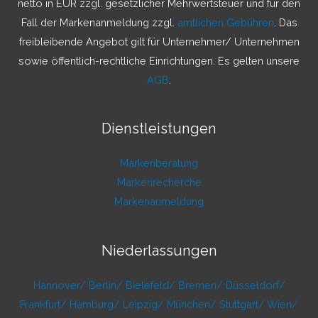
netto in EUR zzgl. gesetzlicher Mehrwertsteuer und für den
c
Fall der Markenanmeldung zzgl.
amtlichen Gebühren
. Das
h
freibleibende Angebot gilt für Unternehmer/ Unternehmen
:
sowie öffentlich-rechtliche Einrichtungen. Es gelten unsere
AGB
.
Dienstleistungen
Markenberatung
Markenrecherche
Markenanmeldung
Niederlassungen
Hannover/
Berlin/
Bielefeld/
Bremen/
Düsseldorf/
Frankfurt/
Hamburg/
Leipzig/
München/
Stuttgart/
Wien/