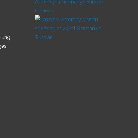
Chinese
tzung
Russian
ges