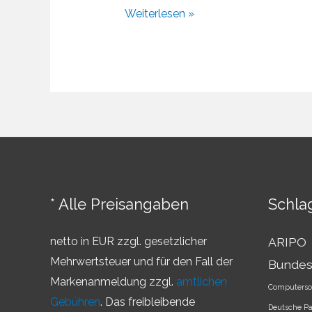
Entwicklung
Weiterlesen »
der
Rechtssprechung
im
internationalen
Markenrecht
* Alle Preisangaben
Schla
netto in EUR zzgl. gesetzlicher
ARIPO
Mehrwertsteuer und für den Fall der
Bundes
Markenanmeldung zzgl.
amtlichen
Computerso
Gebühren
. Das freibleibende
Deutsche P