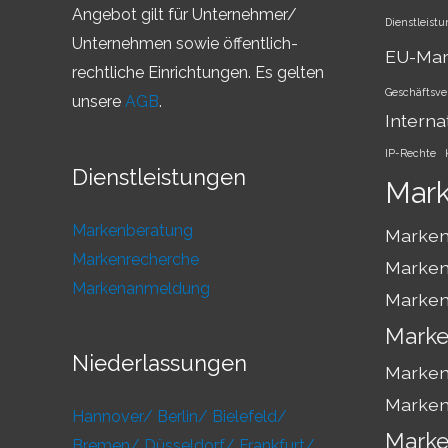
Angebot gilt für Unternehmer/
Dienstleist
Unternehmen sowie öffentlich-
EU-Ma
rechtliche Einrichtungen. Es gelten
Geschäftsve
unsere
AGB
.
Interna
IP-Rechte
Dienstleistungen
Mar
Markenberatung
Marken
Markenrecherche
Marken
Markenanmeldung
Marken
Marke
Niederlassungen
Marken
Marken
Hannover/
Berlin/
Bielefeld/
Marke
Bremen/
Düsseldorf/
Frankfurt/