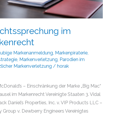
echtssprechung im
rkenrecht
äubige Markenanmeldung
,
Markenpiraterie
,
trategie
,
Markenverletzung
,
Parodien im
zlicher Markenverletzung
/
horak
McDonald’s – Einschränkung der Marke „Big Mac“
ausel im Markenrecht Vereinigte Staaten 3. Vidal
k Daniel’s Properties, Inc. v. VIP Products LLC –
 Group v. Dewberry Engineers Vereinigtes