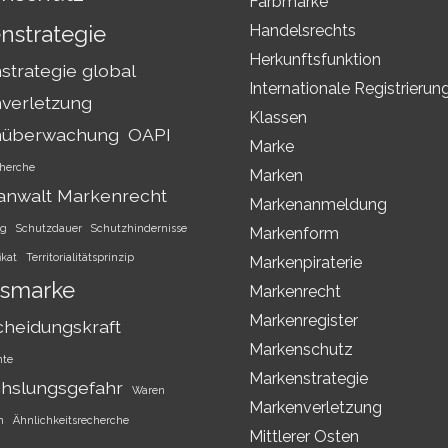
Farbmarke
nstrategie
Handelsrechts
Herkunftsfunktion
trategie global
Internationale Registrierun
verletzung
Klassen
nüberwachung
OAPI
Marke
herche
Marken
anwalt Markenrecht
Markenanmeldung
ng
Schutzdauer
Schutzhindernisse
Markenform
ikat
Territorialitätsprinzip
Markenpiraterie
smarke
Markenrecht
Markenregister
cheidungskraft
Markenschutz
hte
Markenstrategie
hslungsgefahr
Waren
Markenverletzung
h
Ähnlichkeitsrecherche
Mittlerer Osten