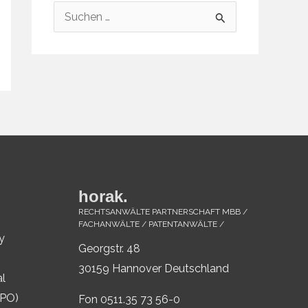
S
u
c
h
e
n
n
a
c
horak.
h
RECHTSANWÄLTE PARTNERSCHAFT MBB /
FACHANWÄLTE / PATENTANWÄLTE /
:
y
Georgstr. 48
30159 Hannover Deutschland
al
IPO)
Fon 0511.35 73 56-0