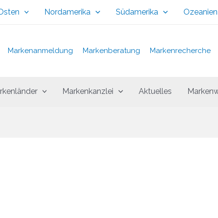
 Osten
Nordamerika
Südamerika
Ozeanien
Markenanmeldung
Markenberatung
Markenrecherche
rkenländer
Markenkanzlei
Aktuelles
Markenw