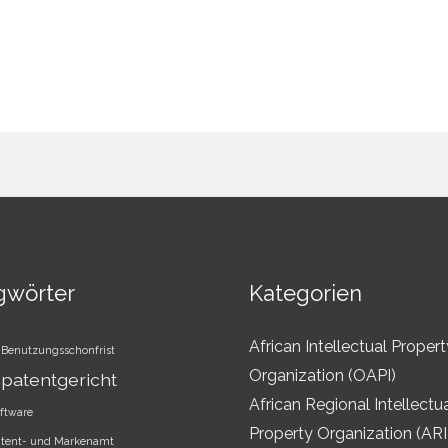
gwörter
Kategorien
African Intellectual Propert
Benutzungsschonfrist
Organization (OAPI)
patentgericht
African Regional Intellectu
ftware
Property Organization (AR
atent- und Markenamt