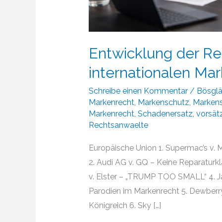
Entwicklung der R
internationalen Ma
Schreibe einen Kommentar
/
Bösgl
Markenrecht
,
Markenschutz
,
Markens
Markenrecht
,
Schadenersatz
,
vorsät
Rechtsanwaelte
Europäische Union 1. Supermac’s v. 
2. Audi AG v. GQ – Keine Reparaturkl
v. Elster – „TRUMP TOO SMALL“ 4. Jac
Parodien im Markenrecht 5. Dewberry
Königreich 6. Sky […]