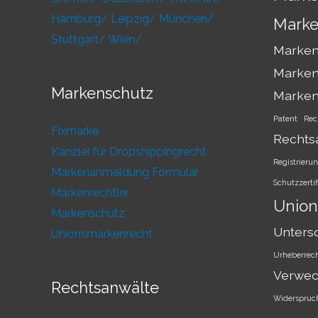
Hamburg/
Leipzig/
München/
Marke
Stuttgart/
Wien/
Markens
Marken
Markenschutz
Marke
Patent
Rec
Fixmarke
Rechts
Kanzlei für Dropshippingrecht
Registrieru
Markenanmeldung Formular
Schutzzertif
Markenrechtler
Union
Markenschutz
Unters
Unionsmarkenrecht
Urheberrec
Verwec
Rechtsanwälte
Widerspruc