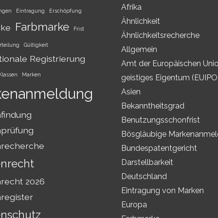
Afrika
ungen
Eintragung
Erschöpfung
Ähnlichkeit
Farbmarke
rke
Frist
Ähnlichkeitsrecherche
rteilung
Gültigkeit
Allgemein
tionale Registrierung
Amt der Europäischen Unio
Klassen
Marken
geistiges Eigentum (EUIPO
kenanmeldung
Asien
Bekanntheitsgrad
findung
Benutzungsschonfrist
prüfung
Bösgläubige Markenanme
recherche
Bundespatentgericht
nrecht
Darstellbarkeit
Deutschland
recht 2026
Eintragung von Marken
register
Europa
nschutz