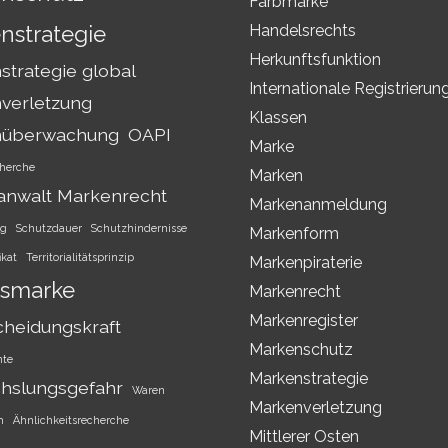
Farbmarke
nstrategie
Handelsrechts
Herkunftsfunktion
trategie global
Internationale Registrierun
verletzung
Klassen
nüberwachung
OAPI
Marke
herche
Marken
anwalt Markenrecht
Markenanmeldung
ng
Schutzdauer
Schutzhindernisse
Markenform
ikat
Territorialitätsprinzip
Markenpiraterie
smarke
Markenrecht
Markenregister
cheidungskraft
Markenschutz
hte
Markenstrategie
hslungsgefahr
Waren
Markenverletzung
h
Ähnlichkeitsrecherche
Mittlerer Osten