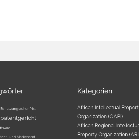
gwörter
Kategorien
African Intellectual Propert
Benutzungsschonfrist
Organization (OAPI)
patentgericht
African Regional Intellectu
ftware
Property Organization (AR
atent- und Markenamt