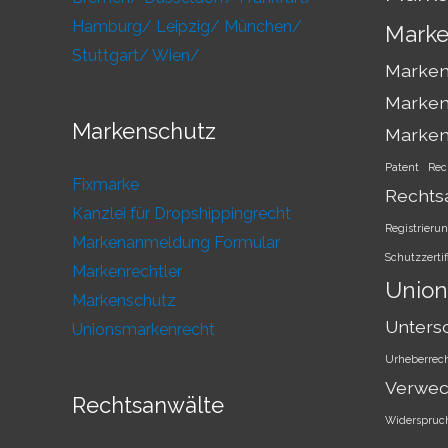
Hamburg/
Leipzig/
München/
Marke
Stuttgart/
Wien/
Markens
Marken
Markenschutz
Marke
Patent
Rec
Fixmarke
Rechts
Kanzlei für Dropshippingrecht
Registrieru
Markenanmeldung Formular
Schutzzertif
Markenrechtler
Union
Markenschutz
Unters
Unionsmarkenrecht
Urheberrec
Verwec
Rechtsanwälte
Widerspruc