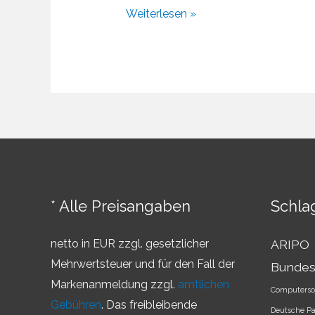
Entwicklung
Weiterlesen »
der
Rechtssprechung
im
internationalen
Markenrecht
* Alle Preisangaben
Schla
netto in EUR zzgl. gesetzlicher
ARIPO
Mehrwertsteuer und für den Fall der
Bundes
Markenanmeldung zzgl.
amtlichen
Computerso
Gebühren
. Das freibleibende
Deutsche P