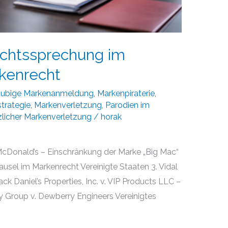
echtssprechung im
rkenrecht
äubige Markenanmeldung
,
Markenpiraterie
,
trategie
,
Markenverletzung
,
Parodien im
zlicher Markenverletzung
/
horak
McDonald’s – Einschränkung der Marke „Big Mac“
ausel im Markenrecht Vereinigte Staaten 3. Vidal
k Daniel’s Properties, Inc. v. VIP Products LLC –
 Group v. Dewberry Engineers Vereinigtes