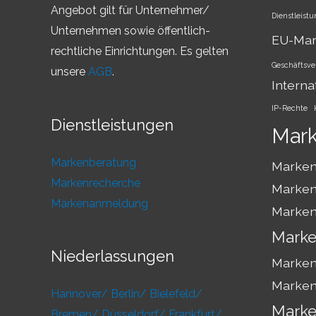
Angebot gilt für Unternehmer/
Dienstleist
Unternehmen sowie öffentlich-
EU-Ma
rechtliche Einrichtungen. Es gelten
Geschäftsve
unsere
AGB
.
Interna
IP-Rechte
Dienstleistungen
Mar
Markenberatung
Marken
Markenrecherche
Marken
Markenanmeldung
Marken
Marke
Niederlassungen
Marken
Marken
Hannover/
Berlin/
Bielefeld/
Marke
Bremen/
Düsseldorf/
Frankfurt/