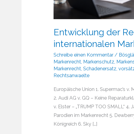
Entwicklung der R
internationalen Ma
Schreibe einen Kommentar
/
Bösgl
Markenrecht
,
Markenschutz
,
Markens
Markenrecht
,
Schadenersatz
,
vorsät
Rechtsanwaelte
Europäische Union 1. Supermac’s v. 
2. Audi AG v. GQ – Keine Reparaturkl
v. Elster – „TRUMP TOO SMALL“ 4. Jac
Parodien im Markenrecht 5. Dewberry
Königreich 6. Sky […]