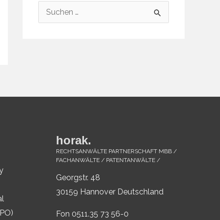
S
u
c
h
e
n
n
a
c
horak.
h
RECHTSANWÄLTE PARTNERSCHAFT MBB /
FACHANWÄLTE / PATENTANWÄLTE /
:
y
Georgstr. 48
30159 Hannover Deutschland
al
IPO)
Fon 0511.35 73 56-0