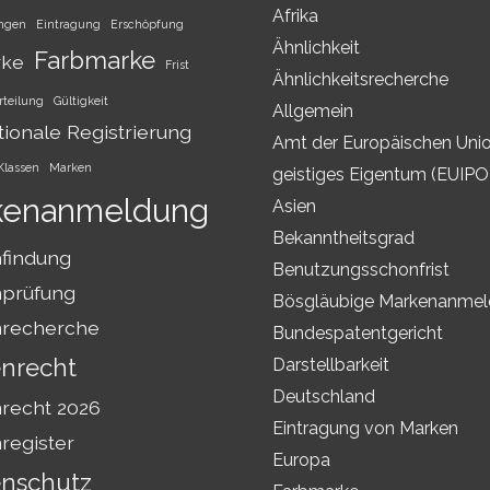
Afrika
ungen
Eintragung
Erschöpfung
Ähnlichkeit
Farbmarke
rke
Frist
Ähnlichkeitsrecherche
rteilung
Gültigkeit
Allgemein
tionale Registrierung
Amt der Europäischen Unio
Klassen
Marken
geistiges Eigentum (EUIPO
kenanmeldung
Asien
Bekanntheitsgrad
findung
Benutzungsschonfrist
prüfung
Bösgläubige Markenanme
recherche
Bundespatentgericht
nrecht
Darstellbarkeit
Deutschland
recht 2026
Eintragung von Marken
register
Europa
nschutz