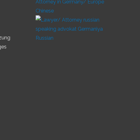
Chinese
tzung
Russian
ges