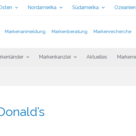
 Osten
Nordamerika
Südamerika
Ozeanien
Markenanmeldung
Markenberatung
Markenrecherche
rkenländer
Markenkanzlei
Aktuelles
Markenw
Donald’s