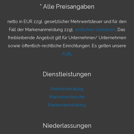
n
* Alle Preisangaben
n
a
netto in EUR zzgl. gesetzlicher Mehrwertsteuer und für den
c
Fall der Markenanmeldung zzgl.
amtlichen Gebühren
. Das
h
freibleibende Angebot gilt für Unternehmer/ Unternehmen
:
sowie öffentlich-rechtliche Einrichtungen. Es gelten unsere
AGB
.
Dienstleistungen
Markenberatung
Markenrecherche
Markenanmeldung
Niederlassungen