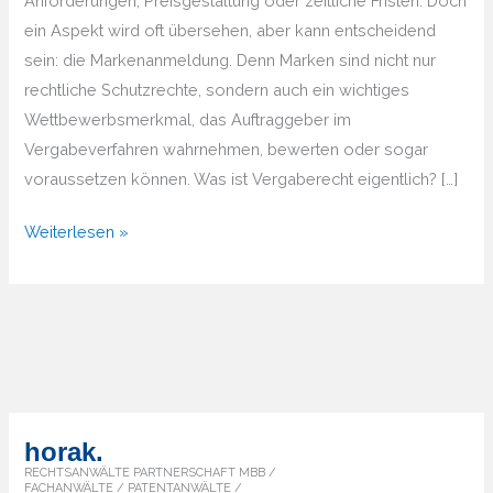
Anforderungen, Preisgestaltung oder zeitliche Fristen. Doch
ein Aspekt wird oft übersehen, aber kann entscheidend
sein: die Markenanmeldung. Denn Marken sind nicht nur
rechtliche Schutzrechte, sondern auch ein wichtiges
Wettbewerbsmerkmal, das Auftraggeber im
Vergabeverfahren wahrnehmen, bewerten oder sogar
voraussetzen können. Was ist Vergaberecht eigentlich? […]
Markenanmeldung
Weiterlesen »
und
Vergaberecht
2026
–
Warum
es
zusammengehört
horak.
RECHTSANWÄLTE PARTNERSCHAFT MBB /
FACHANWÄLTE / PATENTANWÄLTE /