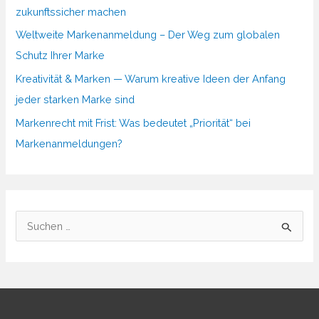
zukunftssicher machen
Weltweite Markenanmeldung – Der Weg zum globalen
Schutz Ihrer Marke
Kreativität & Marken — Warum kreative Ideen der Anfang
jeder starken Marke sind
Markenrecht mit Frist: Was bedeutet „Priorität“ bei
Markenanmeldungen?
S
u
c
h
e