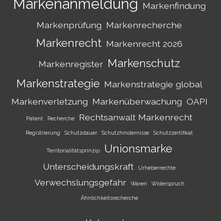
Markenanmeldung
Markenfindung
Markenprüfung
Markenrecherche
Markenrecht
Markenrecht 2026
Markenschutz
Markenregister
Markenstrategie
Markenstrategie global
Markenverletzung
Markenüberwachung
OAPI
Rechtsanwalt Markenrecht
Patent
Recherche
Registrierung
Schutzdauer
Schutzhindernisse
Schutzzertifikat
Unionsmarke
Territorialitätsprinzip
Unterscheidungskraft
Urheberrechte
Verwechslungsgefahr
Waren
Widerspruch
Ähnlichkeitsrecherche