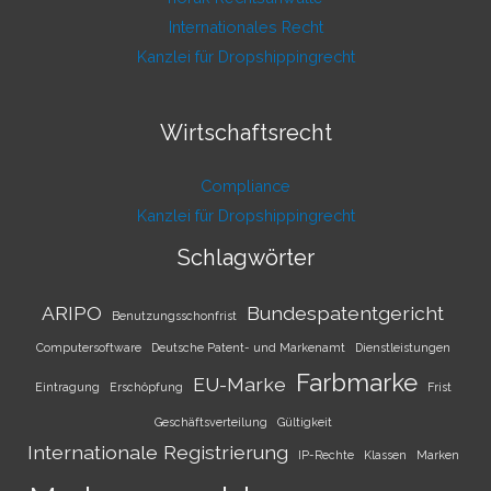
Internationales Recht
Kanzlei für Dropshippingrecht
Wirtschaftsrecht
Compliance
Kanzlei für Dropshippingrecht
Schlagwörter
ARIPO
Bundespatentgericht
Benutzungsschonfrist
Computersoftware
Deutsche Patent- und Markenamt
Dienstleistungen
Farbmarke
EU-Marke
Eintragung
Erschöpfung
Frist
Geschäftsverteilung
Gültigkeit
Internationale Registrierung
IP-Rechte
Klassen
Marken