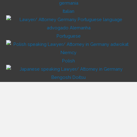
Italian
Portuguese
Polish
Japanese
Vietnamese
Korean
Chinese