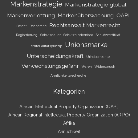
Markenstrategie
Markenstrategie global
Markenverletzung
Markenüberwachung
OAPI
Rechtsanwalt Markenrecht
Patent
Recherche
Registrierung
Schutzdauer
Schutzhindernisse
Schutzzertifikat
Unionsmarke
Territorialitätsprinzip
Unterscheidungskraft
Urheberrechte
Verwechslungsgefahr
Waren
Widerspruch
Ähnlichkeitsrecherche
Kategorien
African Intellectual Property Organization (OAPI)
African Regional Intellectual Property Organization (ARIPO)
Afrika
Ähnlichkeit