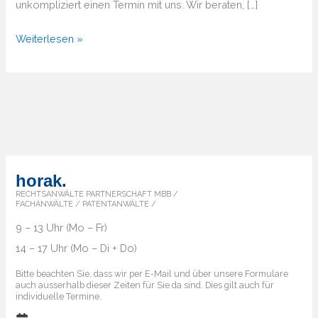
unkompliziert einen Termin mit uns. Wir beraten, […]
Von
Weiterlesen »
A
bis
Z
–
Überblick
über
die
horak.
Markenländer
RECHTSANWÄLTE PARTNERSCHAFT MBB /
FACHANWÄLTE / PATENTANWÄLTE /
9 – 13 Uhr (Mo – Fr)
14 – 17 Uhr (Mo – Di + Do)
Bitte beachten Sie, dass wir per E-Mail und über unsere Formulare
auch ausserhalb dieser Zeiten für Sie da sind. Dies gilt auch für
individuelle Termine.