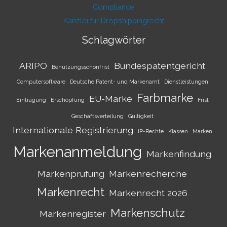
Compliance
Kanzlei für Dropshippingrecht
Schlagwörter
ARIPO
Bundespatentgericht
Benutzungsschonfrist
Computersoftware
Deutsche Patent- und Markenamt
Dienstleistungen
Farbmarke
EU-Marke
Eintragung
Erschöpfung
Frist
Geschäftsverteilung
Gültigkeit
Internationale Registrierung
IP-Rechte
Klassen
Marken
Markenanmeldung
Markenfindung
Markenprüfung
Markenrecherche
Markenrecht
Markenrecht 2026
Markenschutz
Markenregister