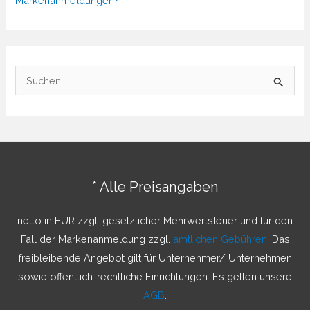
Markenanmeldungen?
S
u
c
h
e
n
* Alle Preisangaben
n
a
netto in EUR zzgl. gesetzlicher Mehrwertsteuer und für den
c
Fall der Markenanmeldung zzgl.
amtlichen Gebühren
. Das
h
freibleibende Angebot gilt für Unternehmer/ Unternehmen
:
sowie öffentlich-rechtliche Einrichtungen. Es gelten unsere
AGB
.