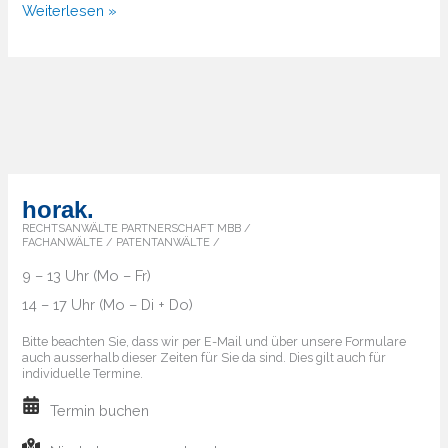
Kreativität
Weiterlesen »
&
Marken
—
Warum
kreative
Ideen
der
horak.
Anfang
RECHTSANWÄLTE PARTNERSCHAFT MBB /
FACHANWÄLTE / PATENTANWÄLTE /
jeder
9 – 13 Uhr (Mo – Fr)
starken
14 – 17 Uhr (Mo – Di + Do)
Marke
sind
Bitte beachten Sie, dass wir per E-Mail und über unsere Formulare
auch ausserhalb dieser Zeiten für Sie da sind. Dies gilt auch für
individuelle Termine.
Termin buchen