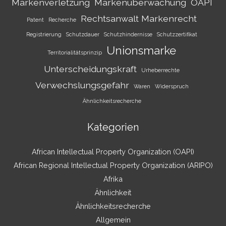
Markenverletzung
Markenüberwachung
OAPI
Rechtsanwalt Markenrecht
Patent
Recherche
Registrierung
Schutzdauer
Schutzhindernisse
Schutzzertifikat
Unionsmarke
Territorialitätsprinzip
Unterscheidungskraft
Urheberrechte
Verwechslungsgefahr
Waren
Widerspruch
Ähnlichkeitsrecherche
Kategorien
African Intellectual Property Organization (OAPI)
African Regional Intellectual Property Organization (ARIPO)
Afrika
Ähnlichkeit
Ähnlichkeitsrecherche
Allgemein