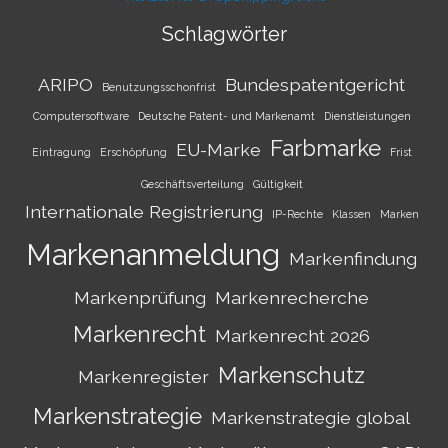
Schlagwörter
ARIPO
Bundespatentgericht
Benutzungsschonfrist
Computersoftware
Deutsche Patent- und Markenamt
Dienstleistungen
Farbmarke
EU-Marke
Eintragung
Erschöpfung
Frist
Geschäftsverteilung
Gültigkeit
Internationale Registrierung
IP-Rechte
Klassen
Marken
Markenanmeldung
Markenfindung
Markenprüfung
Markenrecherche
Markenrecht
Markenrecht 2026
Markenschutz
Markenregister
Markenstrategie
Markenstrategie global