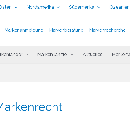
 Osten
Nordamerika
Südamerika
Ozeanien
Markenanmeldung
Markenberatung
Markenrecherche
rkenländer
Markenkanzlei
Aktuelles
Markenw
Markenrecht