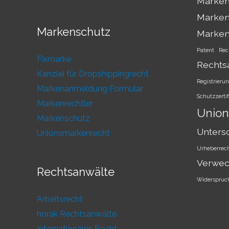
Markens
Marken
Markenschutz
Marke
Patent
Rec
Fixmarke
Rechts
Kanzlei für Dropshippingrecht
Registrieru
Markenanmeldung Formular
Schutzzertif
Markenrechtler
Union
Markenschutz
Unters
Unionsmarkenrecht
Urheberrec
Verwec
Rechtsanwälte
Widerspruc
Arbeitsrecht
horak Rechtsanwälte
Internationales Recht