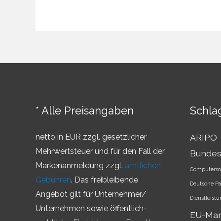
und
darüber
hinaus
–
Wie
Sie
Ihre
Marke
* Alle Preisangaben
Schla
zukunftssicher
machen
netto in EUR zzgl. gesetzlicher
ARIPO
Mehrwertsteuer und für den Fall der
Bundes
Markenanmeldung zzgl.
amtlichen
Computerso
Gebühren
. Das freibleibende
Deutsche P
Angebot gilt für Unternehmer/
Dienstleist
Unternehmen sowie öffentlich-
EU-Ma