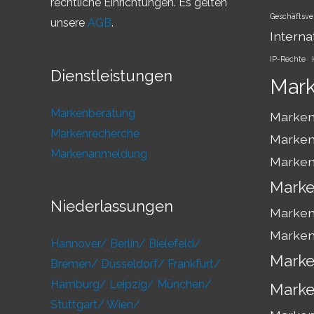
rechtliche Einrichtungen. Es gelten
Geschäftsve
unsere
AGB
.
Interna
IP-Rechte
Dienstleistungen
Mar
Markenberatung
Marken
Markenrecherche
Marken
Markenanmeldung
Marken
Marke
Niederlassungen
Marken
Marken
Hannover/
Berlin/
Bielefeld/
Marke
Bremen/
Düsseldorf/
Frankfurt/
Hamburg/
Leipzig/
München/
Marke
Stuttgart/
Wien/