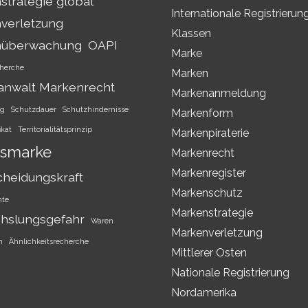
trategie global
Internationale Registrierun
verletzung
Klassen
nüberwachung
OAPI
Marke
herche
Marken
anwalt Markenrecht
Markenanmeldung
ng
Schutzdauer
Schutzhindernisse
Markenform
ikat
Territorialitätsprinzip
Markenpiraterie
smarke
Markenrecht
Markenregister
cheidungskraft
Markenschutz
hte
Markenstrategie
hslungsgefahr
Waren
Markenverletzung
h
Ähnlichkeitsrecherche
Mittlerer Osten
Nationale Registrierung
Nordamerika