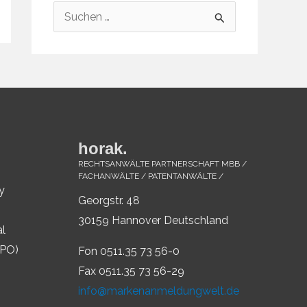
S
u
c
h
e
n
n
horak.
a
RECHTSANWÄLTE PARTNERSCHAFT MBB /
FACHANWÄLTE / PATENTANWÄLTE /
c
y
Georgstr. 48
h
30159 Hannover Deutschland
al
:
IPO)
Fon 0511.35 73 56-0
Fax 0511.35 73 56-29
info@markenanmeldungwelt.de