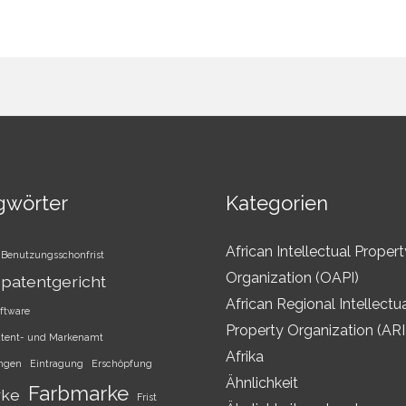
gwörter
Kategorien
African Intellectual Propert
Benutzungsschonfrist
Organization (OAPI)
patentgericht
African Regional Intellectu
ftware
Property Organization (AR
atent- und Markenamt
Afrika
ungen
Eintragung
Erschöpfung
Ähnlichkeit
Farbmarke
rke
Frist