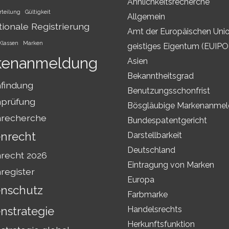
Ähnlichkeitsrecherche
rteilung
Gültigkeit
Allgemein
tionale Registrierung
Amt der Europäischen Unio
Klassen
Marken
geistiges Eigentum (EUIPO
kenanmeldung
Asien
Bekanntheitsgrad
findung
Benutzungsschonfrist
prüfung
Bösgläubige Markenanme
recherche
Bundespatentgericht
nrecht
Darstellbarkeit
Deutschland
recht 2026
Eintragung von Marken
register
Europa
nschutz
Farbmarke
nstrategie
Handelsrechts
Herkunftsfunktion