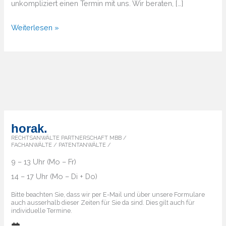
unkompliziert einen Termin mit uns. Wir beraten, […]
Von
Weiterlesen »
A
bis
Z
–
Überblick
über
die
horak.
Markenländer
RECHTSANWÄLTE PARTNERSCHAFT MBB /
FACHANWÄLTE / PATENTANWÄLTE /
9 – 13 Uhr (Mo – Fr)
14 – 17 Uhr (Mo – Di + Do)
Bitte beachten Sie, dass wir per E-Mail und über unsere Formulare
auch ausserhalb dieser Zeiten für Sie da sind. Dies gilt auch für
individuelle Termine.