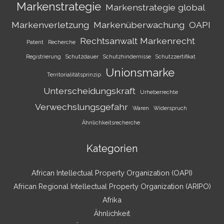
Markenstrategie
Markenstrategie global
Markenverletzung
Markenüberwachung
OAPI
Rechtsanwalt Markenrecht
Patent
Recherche
Registrierung
Schutzdauer
Schutzhindernisse
Schutzzertifikat
Unionsmarke
Territorialitätsprinzip
Unterscheidungskraft
Urheberrechte
Verwechslungsgefahr
Waren
Widerspruch
Ähnlichkeitsrecherche
Kategorien
African Intellectual Property Organization (OAPI)
African Regional Intellectual Property Organization (ARIPO)
Afrika
Ähnlichkeit