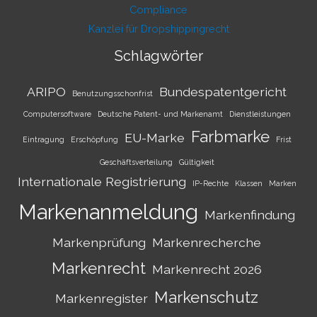
Compliance
Kanzlei für Dropshippingrecht
Schlagwörter
ARIPO
Bundespatentgericht
Benutzungsschonfrist
Computersoftware
Deutsche Patent- und Markenamt
Dienstleistungen
Farbmarke
EU-Marke
Eintragung
Erschöpfung
Frist
Geschäftsverteilung
Gültigkeit
Internationale Registrierung
IP-Rechte
Klassen
Marken
Markenanmeldung
Markenfindung
Markenprüfung
Markenrecherche
Markenrecht
Markenrecht 2026
Markenschutz
Markenregister