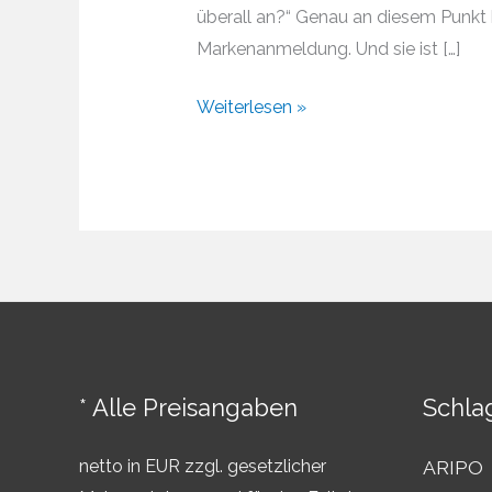
überall an?“ Genau an diesem Punkt 
Markenanmeldung. Und sie ist […]
Weltweite
Weiterlesen »
Markenanmeldung
–
Der
Weg
zum
globalen
Schutz
Ihrer
Marke
* Alle Preisangaben
Schla
netto in EUR zzgl. gesetzlicher
ARIPO