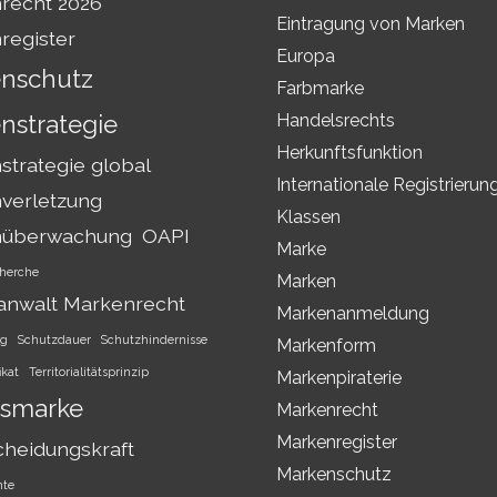
recht 2026
Eintragung von Marken
register
Europa
nschutz
Farbmarke
nstrategie
Handelsrechts
Herkunftsfunktion
trategie global
Internationale Registrierun
verletzung
Klassen
nüberwachung
OAPI
Marke
herche
Marken
anwalt Markenrecht
Markenanmeldung
ng
Schutzdauer
Schutzhindernisse
Markenform
ikat
Territorialitätsprinzip
Markenpiraterie
smarke
Markenrecht
Markenregister
cheidungskraft
Markenschutz
hte