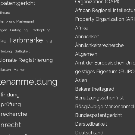
Organization (OAPI)
patentgericht
African Regional Intellectu
ftware
Property Organization (AR
atent- und Markenamt
Afrika
ungen
Eintragung
Erschöpfung
Ähnlichkeit
Farbmarke
rke
Frist
Ähnlichkeitsrecherche
rteilung
Gültigkeit
Allgemein
tionale Registrierung
Amt der Europäischen Unio
Klassen
Marken
geistiges Eigentum (EUIPO
kenanmeldung
Asien
Bekanntheitsgrad
findung
Benutzungsschonfrist
prüfung
Bösgläubige Markenanme
recherche
Bundespatentgericht
nrecht
Darstellbarkeit
Deutschland