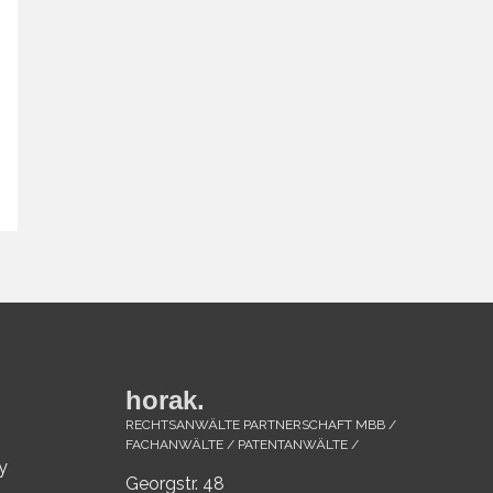
horak.
RECHTSANWÄLTE PARTNERSCHAFT MBB /
FACHANWÄLTE / PATENTANWÄLTE /
y
Georgstr. 48