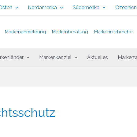
 Osten
Nordamerika
Südamerika
Ozeanien
Markenanmeldung
Markenberatung
Markenrecherche
rkenländer
Markenkanzlei
Aktuelles
Markenw
htsschutz