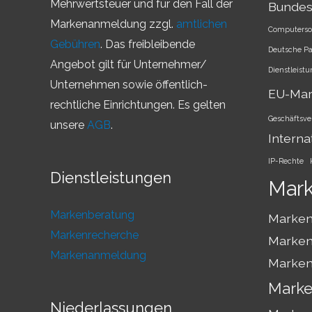
Mehrwertsteuer und für den Fall der
Bundes
Markenanmeldung zzgl.
amtlichen
Computerso
Gebühren
. Das freibleibende
Deutsche P
Angebot gilt für Unternehmer/
Dienstleist
Unternehmen sowie öffentlich-
EU-Ma
rechtliche Einrichtungen. Es gelten
Geschäftsve
unsere
AGB
.
Interna
IP-Rechte
Dienstleistungen
Mar
Markenberatung
Marken
Markenrecherche
Marken
Markenanmeldung
Marken
Marke
Niederlassungen