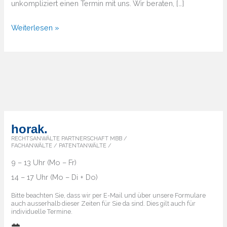
unkompliziert einen Termin mit uns. Wir beraten, […]
Von
Weiterlesen »
A
bis
Z
–
Überblick
über
die
horak.
Markenländer
RECHTSANWÄLTE PARTNERSCHAFT MBB /
FACHANWÄLTE / PATENTANWÄLTE /
9 – 13 Uhr (Mo – Fr)
14 – 17 Uhr (Mo – Di + Do)
Bitte beachten Sie, dass wir per E-Mail und über unsere Formulare
auch ausserhalb dieser Zeiten für Sie da sind. Dies gilt auch für
individuelle Termine.