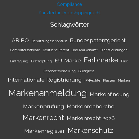
Compliance
Kanzlei für Dropshippingrecht
Schlagwörter
ARIPO
Bundespatentgericht
Benutzungsschonfrist
Computersoftware
Deutsche Patent- und Markenamt
Dienstleistungen
Farbmarke
EU-Marke
Eintragung
Erschöpfung
Frist
Geschäftsverteilung
Gültigkeit
Internationale Registrierung
IP-Rechte
Klassen
Marken
Markenanmeldung
Markenfindung
Markenprüfung
Markenrecherche
Markenrecht
Markenrecht 2026
Markenschutz
Markenregister