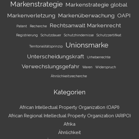
Markenstrategie
Markenstrategie global
Markenverletzung
Markenüberwachung
OAPI
Rechtsanwalt Markenrecht
Patent
Recherche
Registrierung
Schutzdauer
Schutzhindernisse
Schutzzertifikat
Unionsmarke
Territorialitätsprinzip
Unterscheidungskraft
Urheberrechte
Verwechslungsgefahr
Waren
Widerspruch
Ähnlichkeitsrecherche
Kategorien
African Intellectual Property Organization (OAPI)
African Regional Intellectual Property Organization (ARIPO)
Afrika
Ähnlichkeit