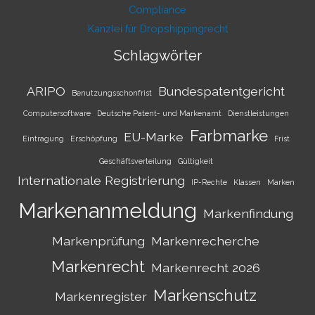
Compliance
Kanzlei für Dropshippingrecht
Schlagwörter
ARIPO
Bundespatentgericht
Benutzungsschonfrist
Computersoftware
Deutsche Patent- und Markenamt
Dienstleistungen
Farbmarke
EU-Marke
Eintragung
Erschöpfung
Frist
Geschäftsverteilung
Gültigkeit
Internationale Registrierung
IP-Rechte
Klassen
Marken
Markenanmeldung
Markenfindung
Markenprüfung
Markenrecherche
Markenrecht
Markenrecht 2026
Markenschutz
Markenregister