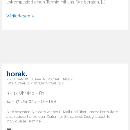
unkompliziert einen Termin mit uns. Wir beraten, […]
Von
Weiterlesen »
A
bis
Z
–
Überblick
über
die
horak.
Markenländer
RECHTSANWÄLTE PARTNERSCHAFT MBB /
FACHANWÄLTE / PATENTANWÄLTE /
9 – 13 Uhr (Mo – Fr)
14 – 17 Uhr (Mo – Di + Do)
Bitte beachten Sie, dass wir per E-Mail und über unsere Formulare
auch ausserhalb dieser Zeiten für Sie da sind. Dies gilt auch für
individuelle Termine.