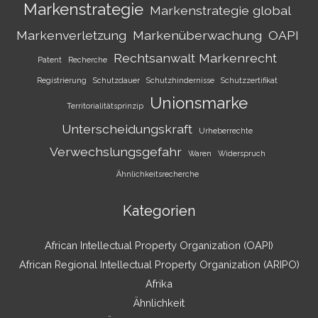
Markenstrategie
Markenstrategie global
Markenverletzung
Markenüberwachung
OAPI
Rechtsanwalt Markenrecht
Patent
Recherche
Registrierung
Schutzdauer
Schutzhindernisse
Schutzzertifikat
Unionsmarke
Territorialitätsprinzip
Unterscheidungskraft
Urheberrechte
Verwechslungsgefahr
Waren
Widerspruch
Ähnlichkeitsrecherche
Kategorien
African Intellectual Property Organization (OAPI)
African Regional Intellectual Property Organization (ARIPO)
Afrika
Ähnlichkeit