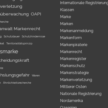
Internationale Registrierun
verletzung
Klassen
nüberwachung
OAPI
Marke
herche
Marken
anwalt Markenrecht
Markenanmeldung
ng
Schutzdauer
Schutzhindernisse
Markenform
ikat
Territorialitätsprinzip
Markenpiraterie
smarke
Markenrecht
Markenregister
cheidungskraft
Markenschutz
hte
Markenstrategie
hslungsgefahr
Waren
Markenverletzung
h
Ähnlichkeitsrecherche
Mittlerer Osten
Nationale Registrierung
Nordamerika
Ozeanien