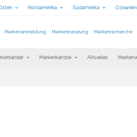
 Osten
Nordamerika
Südamerika
Ozeanien
Markenanmeldung
Markenberatung
Markenrecherche
rkenländer
Markenkanzlei
Aktuelles
Markenw