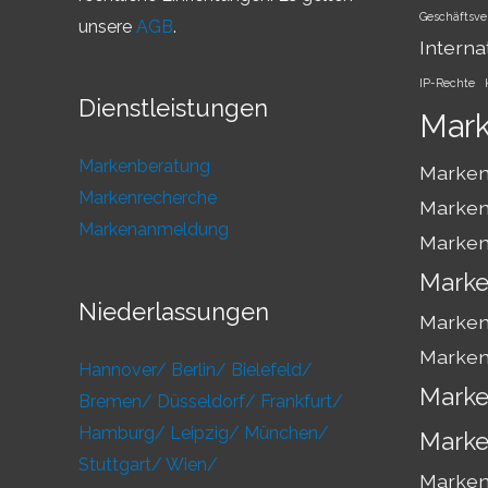
Geschäftsve
unsere
AGB
.
Interna
IP-Rechte
Dienstleistungen
Mar
Markenberatung
Marken
Markenrecherche
Marken
Markenanmeldung
Marken
Marke
Niederlassungen
Marken
Marken
Hannover/
Berlin/
Bielefeld/
Marke
Bremen/
Düsseldorf/
Frankfurt/
Hamburg/
Leipzig/
München/
Marke
Stuttgart/
Wien/
Markens