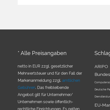
–
Überblick
über
die
Markenländer
* Alle Preisangaben
Schla
netto in EUR zzgl. gesetzlicher
ARIPO
Mehrwertsteuer und für den Fall der
Bundes
Markenanmeldung zzgl.
amtlichen
Computerso
Gebühren
. Das freibleibende
Deutsche P
Angebot gilt für Unternehmer/
Dienstleist
Unternehmen sowie öffentlich-
EU-Ma
rechtliche Einrichtungen. Es gelten