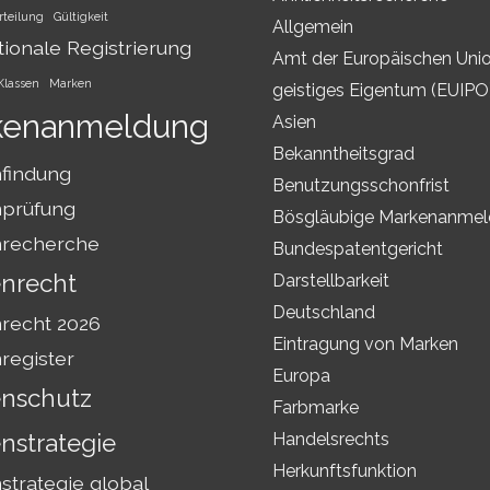
rteilung
Gültigkeit
Allgemein
tionale Registrierung
Amt der Europäischen Unio
Klassen
Marken
geistiges Eigentum (EUIPO
kenanmeldung
Asien
Bekanntheitsgrad
findung
Benutzungsschonfrist
prüfung
Bösgläubige Markenanme
recherche
Bundespatentgericht
nrecht
Darstellbarkeit
Deutschland
recht 2026
Eintragung von Marken
register
Europa
nschutz
Farbmarke
nstrategie
Handelsrechts
Herkunftsfunktion
trategie global