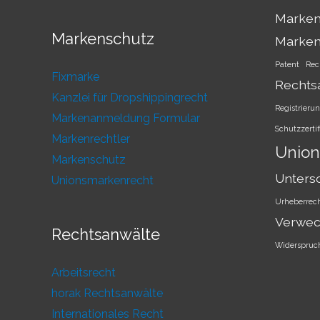
Marken
Markenschutz
Marke
Patent
Rec
Fixmarke
Rechts
Kanzlei für Dropshippingrecht
Registrieru
Markenanmeldung Formular
Schutzzertif
Markenrechtler
Union
Markenschutz
Unters
Unionsmarkenrecht
Urheberrec
Verwec
Rechtsanwälte
Widerspruc
Arbeitsrecht
horak Rechtsanwälte
Internationales Recht