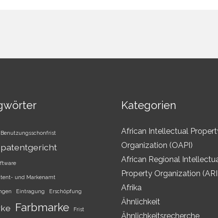
gwörter
Kategorien
African Intellectual Propert
Benutzungsschonfrist
Organization (OAPI)
patentgericht
African Regional Intellectu
ftware
Property Organization (AR
atent- und Markenamt
Afrika
ungen
Eintragung
Erschöpfung
Ähnlichkeit
Farbmarke
rke
Frist
Ähnlichkeitsrecherche