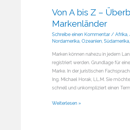
Von A bis Z – Überb
Markenländer
Schreibe einen Kommentar
/
Afrika
,
Nordamerika
,
Ozeanien
,
Südamerika
Marken können nahezu in jedem Land
registriert werden. Grundlage für ei
Marke. In der juristischen Fachsprach
Ing. Michael Horak, LL.M. Sie möcht
schnell und unkompliziert einen Termi
Von
Weiterlesen »
A
bis
Z