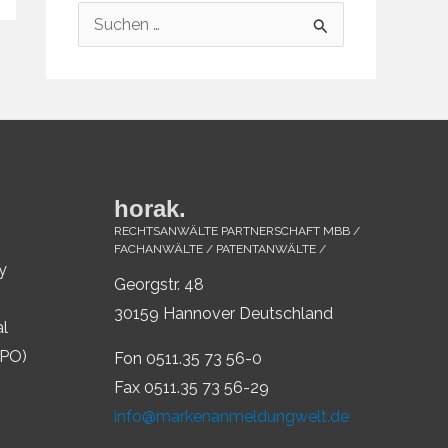
S
u
c
h
e
n
horak.
n
RECHTSANWÄLTE PARTNERSCHAFT MBB /
a
FACHANWÄLTE / PATENTANWÄLTE /
y
c
Georgstr. 48
h
30159 Hannover Deutschland
al
:
IPO)
Fon 0511.35 73 56-0
Fax 0511.35 73 56-29
info@markenanmeldungwelt.de