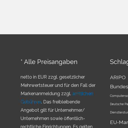
Anfang
jeder
starken
Marke
sind
* Alle Preisangaben
Schla
netto in EUR zzgl. gesetzlicher
ARIPO
Mehrwertsteuer und für den Fall der
Bundes
Markenanmeldung zzgl.
amtlichen
Computerso
Gebühren
. Das freibleibende
Deutsche P
Angebot gilt für Unternehmer/
Dienstleist
Unternehmen sowie öffentlich-
EU-Ma
rechtliche Einrichtungen. Es gelten