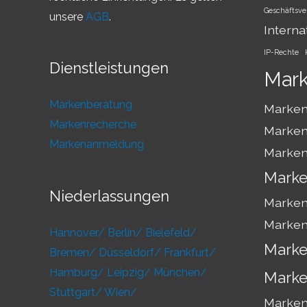
Geschäftsve
unsere
AGB
.
Interna
IP-Rechte
Dienstleistungen
Mar
Markenberatung
Marken
Markenrecherche
Marken
Markenanmeldung
Marken
Marke
Niederlassungen
Marken
Marken
Hannover/
Berlin/
Bielefeld/
Marke
Bremen/
Düsseldorf/
Frankfurt/
Hamburg/
Leipzig/
München/
Marke
Stuttgart/
Wien/
Markens