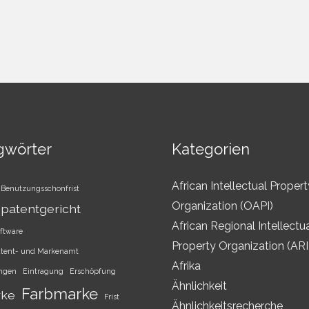
gwörter
Kategorien
African Intellectual Propert
Benutzungsschonfrist
Organization (OAPI)
patentgericht
African Regional Intellectu
ftware
Property Organization (AR
atent- und Markenamt
Afrika
ungen
Eintragung
Erschöpfung
Ähnlichkeit
Farbmarke
rke
Frist
Ähnlichkeitsrecherche