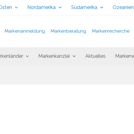
 Osten
Nordamerika
Südamerika
Ozeanien
Markenanmeldung
Markenberatung
Markenrecherche
rkenländer
Markenkanzlei
Aktuelles
Markenw