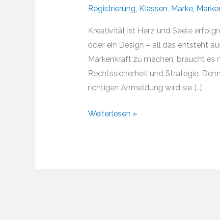
Registrierung
,
Klassen
,
Marke
,
Marke
Kreativität ist Herz und Seele erfolg
oder ein Design – all das entsteht a
Markenkraft zu machen, braucht es me
Rechtssicherheit und Strategie. Denn 
richtigen Anmeldung wird sie […]
Kreativität
Weiterlesen »
&
Marken
—
Warum
kreative
Ideen
der