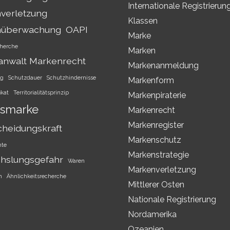
Internationale Registrierun
verletzung
Klassen
nüberwachung
OAPI
Marke
herche
Marken
anwalt Markenrecht
Markenanmeldung
ng
Schutzdauer
Schutzhindernisse
Markenform
ikat
Territorialitätsprinzip
Markenpiraterie
smarke
Markenrecht
Markenregister
cheidungskraft
Markenschutz
hte
Markenstrategie
hslungsgefahr
Waren
Markenverletzung
h
Ähnlichkeitsrecherche
Mittlerer Osten
Nationale Registrierung
Nordamerika
Ozeanien