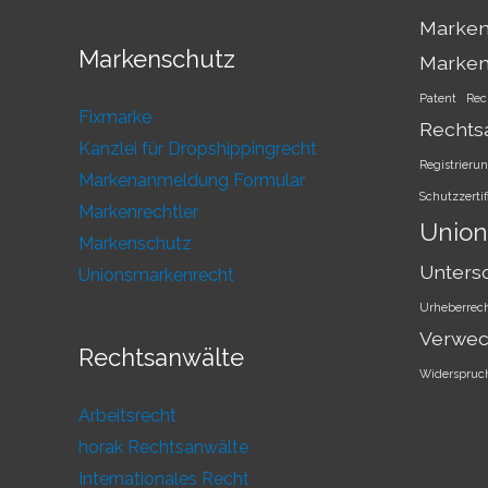
Marken
Markenschutz
Marke
Patent
Rec
Fixmarke
Rechts
Kanzlei für Dropshippingrecht
Registrieru
Markenanmeldung Formular
Schutzzertif
Markenrechtler
Union
Markenschutz
Unters
Unionsmarkenrecht
Urheberrec
Verwec
Rechtsanwälte
Widerspruc
Arbeitsrecht
horak Rechtsanwälte
Internationales Recht