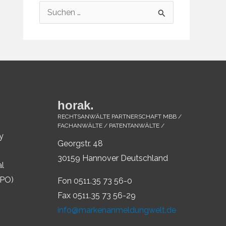
S
u
c
h
e
n
horak.
n
RECHTSANWÄLTE PARTNERSCHAFT MBB /
a
FACHANWÄLTE / PATENTANWÄLTE /
y
c
Georgstr. 48
h
30159 Hannover Deutschland
al
:
IPO)
Fon 0511.35 73 56-0
Fax 0511.35 73 56-29
info@markenanmeldungwelt.de