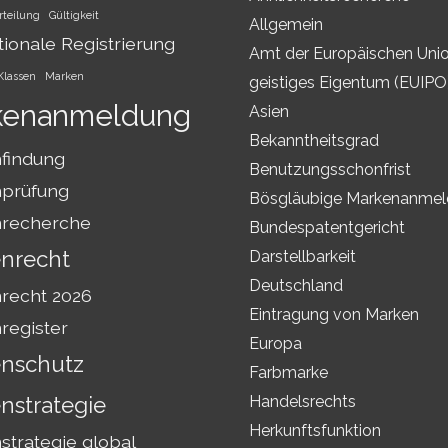
rteilung
Gültigkeit
Allgemein
tionale Registrierung
Amt der Europäischen Unio
Klassen
Marken
geistiges Eigentum (EUIPO
kenanmeldung
Asien
Bekanntheitsgrad
findung
Benutzungsschonfrist
prüfung
Bösgläubige Markenanme
recherche
Bundespatentgericht
nrecht
Darstellbarkeit
Deutschland
recht 2026
Eintragung von Marken
register
Europa
nschutz
Farbmarke
nstrategie
Handelsrechts
Herkunftsfunktion
trategie global